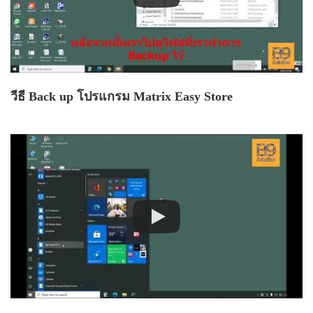
วีธี Back up โปรแกรม Matrix Easy Store