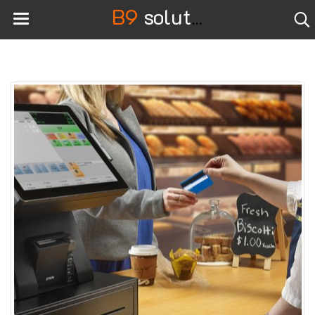
B9
solution