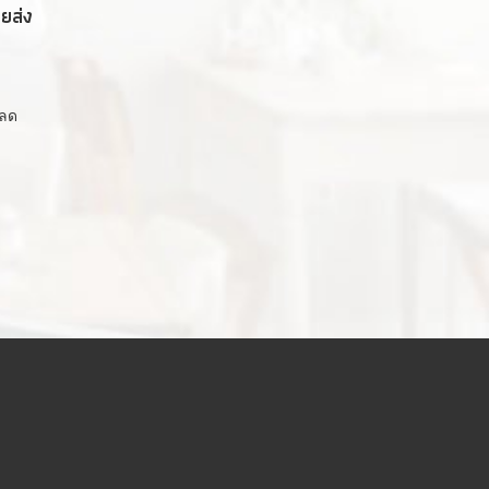
ายส่ง
ยลด