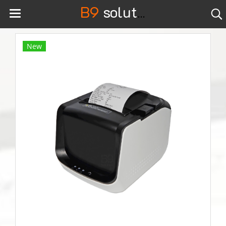
B9
solution
New